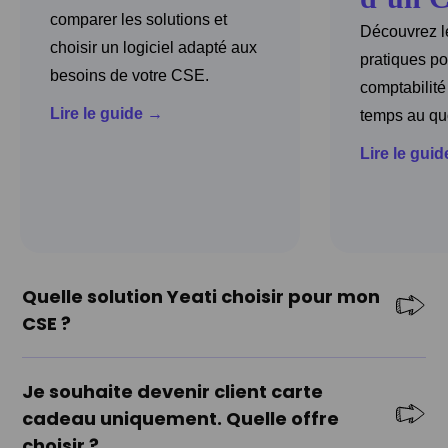
comparer les solutions et
Découvrez l
choisir un logiciel adapté aux
pratiques pou
besoins de votre CSE.
comptabilit
Lire le guide →
temps au quo
Lire le gui
Quelle solution Yeati choisir pour mon
CSE ?
Le choix dépend avant tout des besoins de votre CSE.
Start
Je souhaite devenir client carte
est idéal pour distribuer des avantages salariés.
Com
cadeau uniquement. Quelle offre
est dédié à la communication avec les salariés.
Compta
simplifie la gestion comptable du CSE.
choisir ?