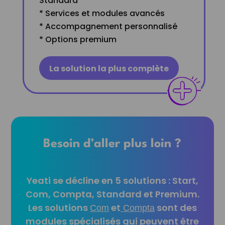
Standard
* Services et modules avancés
* Accompagnement personnalisé
* Options premium
La solution la plus complète
Besoin d’aller plus loin ?
Yeati se décline en 5 solutions : Start,
Com, Compta, Standard et Premium.
Les solutions
et
sont des
Com
Compta
modules spécialisés qui peuvent être