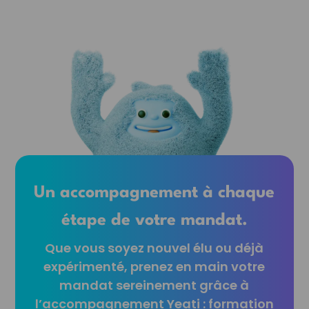
Un accompagnement à chaque
étape de votre mandat.
Que vous soyez nouvel élu ou déjà
expérimenté, prenez en main votre
mandat sereinement grâce à
l’accompagnement Yeati : formation