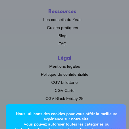
Ressources
Les conseils du Yeati
Guides pratiques
Blog
FAQ
Légal
Mentions légales
Politique de confidentialité
CGV Billetterie
CGV Carte
CGV Black Friday 25
Calendrier de l'Avent Yeati
Nous utilisons des cookies pour vous offrir la meilleure
expérience sur notre site.
Suivez l'actualité Yeati grâce à notre
Vous pouvez autoriser toutes les catégories ou
Newsletter !